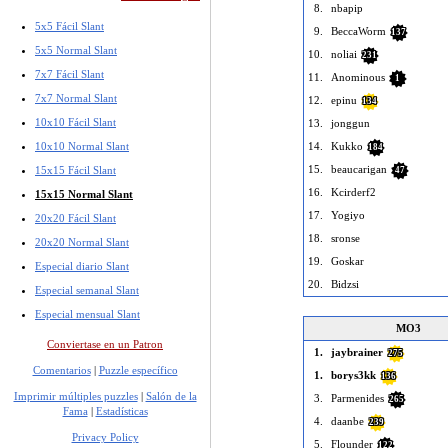
8.
nbapip
5x5 Fácil Slant
9.
BeccaWorm
137
5x5 Normal Slant
10.
noliai
231
7x7 Fácil Slant
11.
Anominous
1
7x7 Normal Slant
12.
epinu
134
10x10 Fácil Slant
13.
jonggun
10x10 Normal Slant
14.
Kukko
184
15.
beaucarigan
15x15 Fácil Slant
47
16.
Kcirderf2
15x15 Normal Slant
17.
Yogiyo
20x20 Fácil Slant
18.
sronse
20x20 Normal Slant
19.
Goskar
Especial diario Slant
20.
Bidzsi
Especial semanal Slant
Especial mensual Slant
MO3
Conviertase en un Patron
1.
jaybrainer
275
Comentarios
|
Puzzle específico
1.
borys3kk
136
Imprimir múltiples puzzles
|
Salón de la
3.
Parmenides
265
Fama
|
Estadísticas
4.
daanbe
239
Privacy Policy
5.
Flounder
122