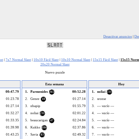
Desactivar anuncios
|
Den
ant
|
7x7 Normal Slant
|
10x10 Fácil Slant
|
10x10 Normal Slant
|
15x15 Fácil Slant
|
15x15 Norma
20x20 Normal Slant
Nuevo puzzle
Esta semana
Hoy
00:47.79
1.
Parmenides
00:52.28
1.
noliai
265
231
01:23.78
2.
Genee
01:27.14
2.
sronse
18
01:27.14
3.
nbapip
01:55.79
3.
--- vacío ---
01:32.27
4.
noliai
02:01.22
4.
--- vacío ---
231
01:33.35
5.
beaucarigan
02:24.84
5.
--- vacío ---
47
01:39.98
6.
Kukko
02:37.86
6.
--- vacío ---
184
01:43.25
7.
Savia
02:49.32
7.
--- vacío ---
83