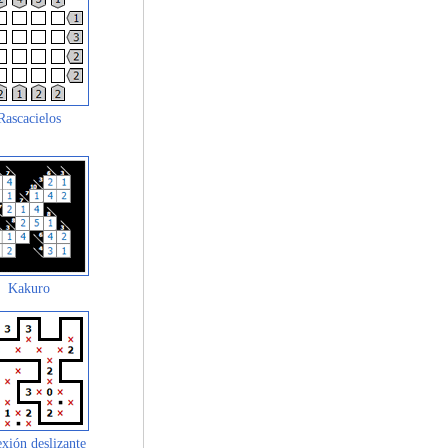
Rascacielos
Kakuro
xión deslizante