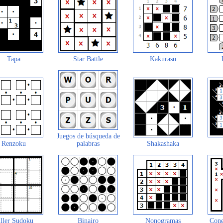
Tapa
Star Battle
Kakurasu
Juegos de búsqueda de
Renzoku
palabras
Shakashaka
ller Sudoku
Binairo
Nonogramas
Cone