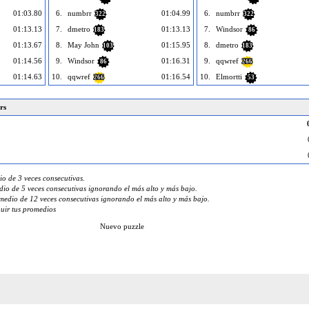
01:03.80
6.
numbrr
01:04.99
6.
numbrr
322
322
01:13.13
7.
dmetro
01:13.13
7.
Windsor
183
86
01:13.67
8.
May John
01:15.95
8.
dmetro
103
183
01:14.56
9.
Windsor
01:16.31
9.
qqwref
86
266
01:14.63
10.
qqwref
01:16.54
10.
Elmortti
266
53
rs
o de 3 veces consecutivas.
io de 5 veces consecutivas ignorando el más alto y más bajo.
edio de 12 veces consecutivas ignorando el más alto y más bajo.
guir tus promedios
Nuevo puzzle