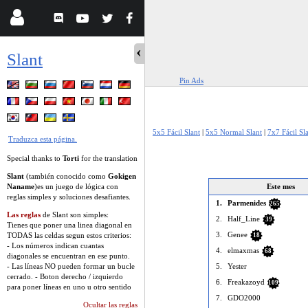
Slant
Pin Ads
5x5 Fácil Slant
|
5x5 Normal Slant
|
7x7 Fácil Sl
Traduzca esta página.
Special thanks to
Torti
for the translation
Slant
(también conocido como
Gokigen
Naname
)es un juego de lógica con
Este mes
reglas simples y soluciones desafiantes.
1.
Parmenides
265
Las reglas
de Slant son simples:
2.
Half_Line
39
Tienes que poner una linea diagonal en
3.
Genee
TODAS las celdas segun estos criterios:
18
- Los números indican cuantas
4.
elmaxmas
68
diagonales se encuentran en ese punto.
- Las líneas NO pueden formar un bucle
5.
Yester
cerrado. - Boton derecho / izquierdo
6.
Freakazoyd
109
para poner líneas en uno u otro sentido
7.
GDO2000
Ocultar las reglas