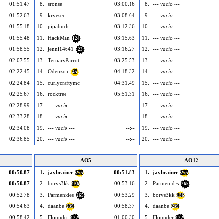
01:51.47
8.
sronse
03:00.16
8.
--- vacío ---
01:52.63
9.
kryesec
03:08.64
9.
--- vacío ---
01:55.18
10.
pipabuch
03:12.36
10.
--- vacío ---
01:55.48
11.
HackMan
03:15.63
11.
--- vacío ---
124
01:58.55
12.
jenni14641
03:16.27
12.
--- vacío ---
23
02:07.55
13.
TernaryParrot
03:25.53
13.
--- vacío ---
02:22.45
14.
Odenzon
04:18.32
14.
--- vacío ---
45
02:24.84
15.
curlycraftymc
04:31.49
15.
--- vacío ---
02:25.67
16.
rocktree
05:51.31
16.
--- vacío ---
02:28.99
17.
--- vacío ---
--:--
17.
--- vacío ---
02:33.28
18.
--- vacío ---
--:--
18.
--- vacío ---
02:34.08
19.
--- vacío ---
--:--
19.
--- vacío ---
02:36.85
20.
--- vacío ---
--:--
20.
--- vacío ---
AO5
AO12
00:50.87
1.
jaybrainer
00:51.83
1.
jaybrainer
275
275
00:50.87
2.
borys3kk
00:53.16
2.
Parmenides
136
265
00:52.78
3.
Parmenides
00:53.29
3.
borys3kk
265
136
00:54.63
4.
daanbe
00:58.37
4.
daanbe
239
239
00:58.42
5.
Flounder
01:00.30
5.
Flounder
122
122