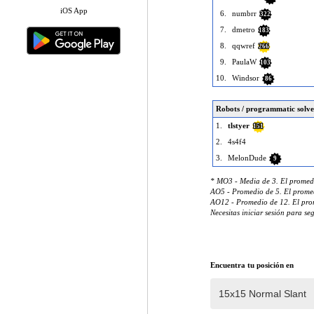
iOS App
6.
numbrr
322
7.
dmetro
183
8.
qqwref
266
9.
PaulaW
103
10.
Windsor
86
Robots / programmatic solve
1.
tlstyer
151
2.
4s4f4
3.
MelonDude
9
* MO3 - Media de 3. El promedi
AO5 - Promedio de 5. El promed
AO12 - Promedio de 12. El prom
Necesitas iniciar sesión para se
Encuentra tu posición en