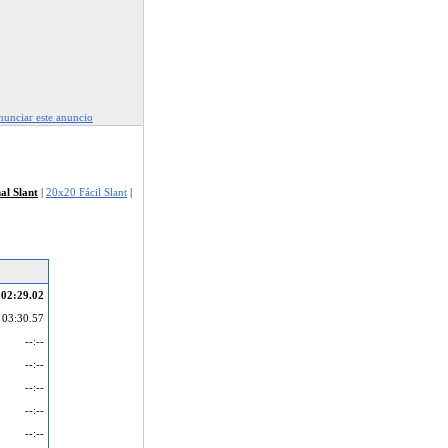
unciar este anuncio
l Slant
|
20x20 Fácil Slant
|
02:29.02
03:30.57
--:--
--:--
--:--
--:--
--:--