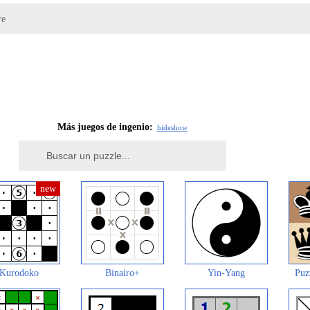
re
Más juegos de ingenio:
hide
show
Kurodoko
Binairo+
Yin-Yang
Puz