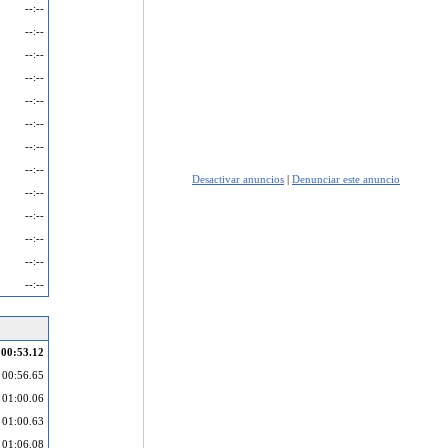
--:--
--:--
--:--
--:--
--:--
--:--
--:--
--:--
Desactivar anuncios
|
Denunciar este anuncio
--:--
--:--
--:--
--:--
--:--
00:53.12
00:56.65
01:00.06
01:00.63
01:06.08