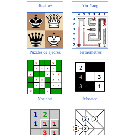
Binairo+
Yin-Yang
Puzzles de ajedrez
Termómetros
Norinori
Mosaico