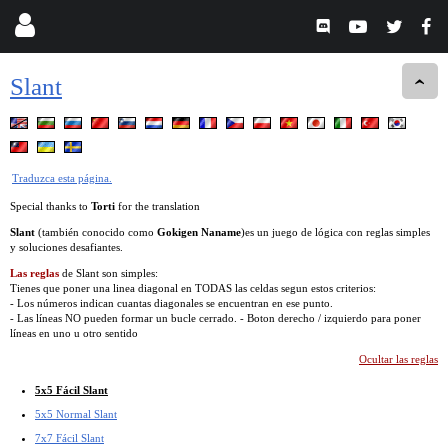
Slant
Traduzca esta página.
Special thanks to
Torti
for the translation
Slant
(también conocido como
Gokigen Naname
)es un juego de lógica con reglas simples
y soluciones desafiantes.
Las reglas
de Slant son simples:
Tienes que poner una linea diagonal en TODAS las celdas segun estos criterios:
- Los números indican cuantas diagonales se encuentran en ese punto.
- Las líneas NO pueden formar un bucle cerrado. - Boton derecho / izquierdo para poner
líneas en uno u otro sentido
Ocultar las reglas
5x5 Fácil Slant
5x5 Normal Slant
7x7 Fácil Slant