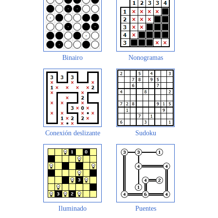
Binairo
Nonogramas
Conexión deslizante
Sudoku
Iluminado
Puentes